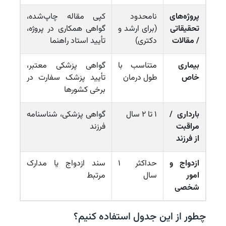
پروژه‌های
نامحدود
کپی مقاله چاپ‌شده،
تحقیقاتی
(برای ارشد و
گواهی همکاری در پروژه،
/ مقالات
دکتری)
تأیید استاد راهنما
بیماری
متناسب با
گواهی پزشکی معتبر،
خاص
طول درمان
تأیید پزشک سفارت در
برخی کشورها
بارداری /
۱ تا ۲ سال
گواهی پزشکی، شناسنامه
مراقبت
فرزند
از فرزند
ازدواج و
حداکثر ۱
سند ازدواج یا مدارک
امور
سال
مرتبط
شخصی
چطور از این جدول استفاده کنیم؟