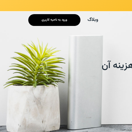
/* mobile responsive */
وبلاگ
ورود به ناحیه کاربری