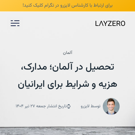
/* mobile responsive */
برای ارتباط با کارشناس لایزرو در تگرام
کلیک کنید!
آلمان
تحصیل در آلمان؛ مدارک،
هزیه و شرایط برای ایرانیان
توسط لایزرو
تاریخ انتشار جمعه 27 تیر 1404
