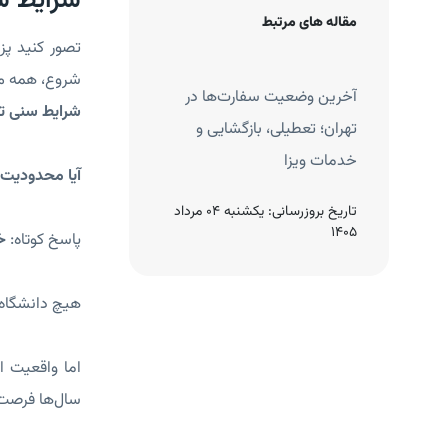
شرایط س
مقاله های مرتبط
تصور کنید پ
شروع، همه می
اری کی هست؟
آخرین وضعیت سفارت‌ها در
شرایط سنی تح
ارد؟
تهران؛ تعطیلی، بازگشایی و
خدمات ویزا
آیا محدودیت 
چهارشنبه 21 آبان
تاریخ بروزرسانی:
یکشنبه 04 مرداد
1405
پاسخ کوتاه:
خ
هیچ دانشگاه پزشکی
اما واقعیت ا
سال‌ها فرصت ب