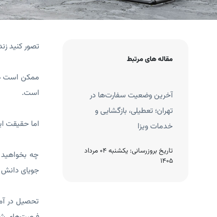
تصور کنید زن
مقاله های مرتبط
ممکن است در 
است.
اری کی هست؟
آخرین وضعیت سفارت‌ها در
ارد؟
تهران؛ تعطیلی، بازگشایی و
اما حقیقت ا
خدمات ویزا
چهارشنبه 21 آبان
تاریخ بروزرسانی:
یکشنبه 04 مرداد
چه بخواهید د
1405
جویای دانش و
تحصیل در آمر