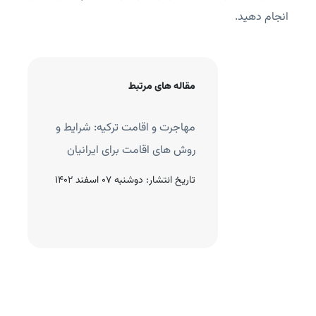
انجام دهید.
مقاله های مرتبط
 خرید ملک در ترکیه: مراحل
مهاجرت و اقامت ترکیه: شرایط و
 مهم
روش های اقامت برای ایرانیان
نتشار:
دوشنبه 27 فروردین
تاریخ انتشار:
دوشنبه 07 اسفند 1402