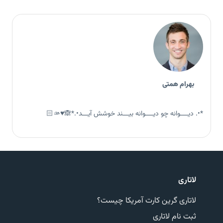
بهرام همتی
*•. دیــــوانه چو دیــــوانه بیـــند خوشش آیـــد•.*🙈♥️🫴🏻
لاتاری
لاتاری گرین کارت آمریکا چیست؟
ثبت نام لاتاری