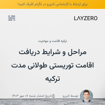
/* mobile responsive */
برای ارتباط با کارشناس لایزرو در تگرام
کلیک کنید!
ترکیه
اقامت و مهاجرت
مراحل و شرایط دریافت
اقامت توریستی طولانی‌ مدت
ترکیه
توسط لایزرو
تاریخ انتشار شنبه 07 مهر 1403
