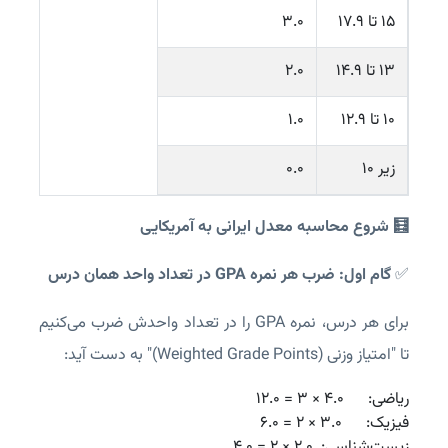
۱۵ تا ۱۷.۹
3.0
۱۳ تا ۱۴.۹
2.0
۱۰ تا ۱۲.۹
1.0
زیر ۱۰
0.0
🧮 شروع محاسبه معدل ایرانی به آمریکایی
✅
گام اول: ضرب هر نمره GPA در تعداد واحد همان درس
برای هر درس، نمره GPA را در تعداد واحدش ضرب می‌کنیم
تا "امتیاز وزنی (Weighted Grade Points)" به دست آید:
زیست‌شناسی:  ۲.۰ × ۲ = ۴.۰
