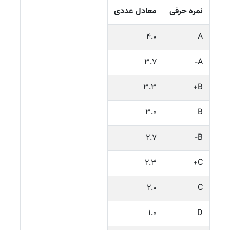
نمره حرفی
معادل عددی
۴.۰
A
۳.۷
A−
۳.۳
B+
۳.۰
B
۲.۷
B−
۲.۳
C+
۲.۰
C
۱.۰
D