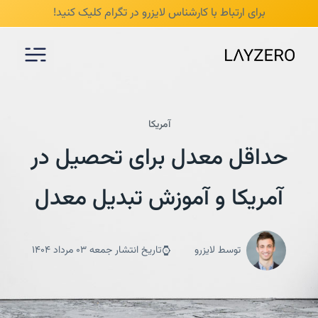
/* mobile responsive */
برای ارتباط با کارشناس لایزرو در تگرام
کلیک کنید!
آمریکا
حداقل معدل برای تحصیل در
آمریکا و آموزش تبدیل معدل
توسط لایزرو
تاریخ انتشار جمعه 03 مرداد 1404
