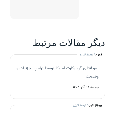
روزرسانی:
چهارشنبه 05 شهریور
دیگر مقالات مرتبط
آزمون
/ توسط لایزرو
لغو لاتاری گرین‌کارت آمریکا توسط ترامپ: جزئیات و
وضعیت
جمعه 28 آذر 1404
رپورتاژ آگهی
/ توسط لایزرو