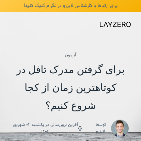
/* mobile responsive */
برای ارتباط با کارشناس لایزرو در تگرام
کلیک کنید!
آزمون
برای گرفتن مدرک تافل در
کوتاهترین زمان از کجا
شروع کنیم؟
توسط
آخرین بروزرسانی در یکشنبه 02 شهریور

لایزرو
1404